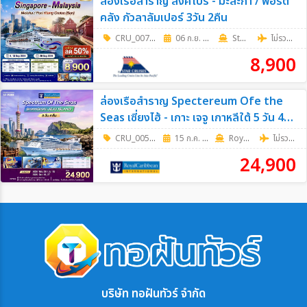
ล่องเรือสำราญ สิงคโปร์ - มะละกา / พอร์ต
คลัง กัวลาลัมเปอร์ 3วัน 2คืน
CRU_0075
|
06 ก.ย. 69 - 20 ก.ย. 69
3วัน 2คืน
Star Cruises
ไม่รวมตั๋วเครื่องบิน
8,900
ล่องเรือสำราญ Spectereum Ofe the
Seas เซี่ยงไฮ้ - เกาะ เจจู เกาหลีใต้ 5 วัน 4
คืน (Cruise Only)
CRU_0058
|
15 ก.ค. 69 - 27 ก.ย. 69
5 วัน 4 คืน
RoyalCaribbean
ไม่รวมตั๋วเครื่องบิน
24,900
บริษัท ทอฝันทัวร์ จำกัด