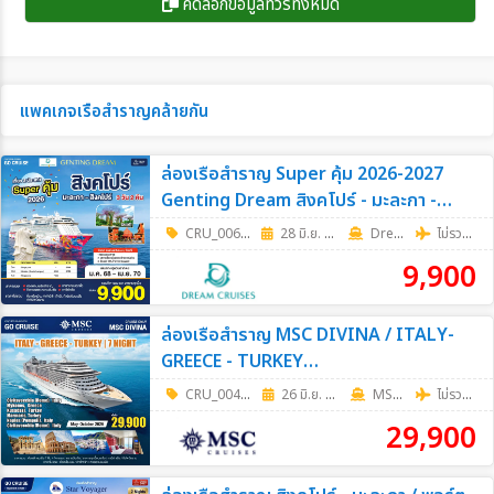
คัดลอกข้อมูลทัวร์ทั้งหมด
แพคเกจเรือสำราญคล้ายกัน
ล่องเรือสำราญ Super คุ้ม 2026-2027
Genting Dream สิงคโปร์ - มะละกา -
สิงคโปร์ SUN เดินทางวันอาทิตย์ 3วัน 2คืน
CRU_0064
|
28 มิ.ย. 69 - 27 ธ.ค. 69
3วัน 2คืน
Dream Cruise
ไม่รวมตั๋วเครื่องบิน
9,900
ล่องเรือสำราญ MSC DIVINA / ITALY-
GREECE - TURKEY
(CIVITAVECCHIA(ROME)-MYKONOS-
CRU_0048
|
26 มิ.ย. 69 - 23 ต.ค. 69
8วัน 7คืน
MSC Cruises
ไม่รวมตั๋วเครื่องบิน
KUSADASI-MARMARIS,-NAPLES-
29,900
(CIVITAVECCHIA) 8วัน 7คืน