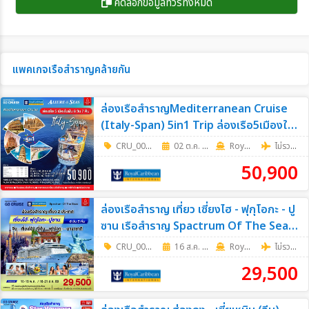
คัดลอกข้อมูลทัวร์ทั้งหมด
แพคเกจเรือสำราญคล้ายกัน
ล่องเรือสำราญMediterranean Cruise
(Italy-Span) 5in1 Trip ล่องเรือ5เมืองใน
ฝัน 8วัน7คืน
CRU_0068
|
02 ต.ค. 69 - 09 ต.ค. 69
8วัน 7คืน
RoyalCaribbean
ไม่รวมตั๋วเครื่องบิน
50,900
ล่องเรือสำราญ เที่ยว เซี่ยงไฮ - ฟุกุโอกะ - ปู
ซาน เรือสำราญ Spactrum Of The Sea
6วัน 5คืน (Cruise Only)
CRU_0059
|
16 ส.ค. 69 - 21 ส.ค. 69
6วัน 5คืน
RoyalCaribbean
ไม่รวมตั๋วเครื่องบิน
29,500