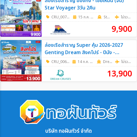
ล่องเรือสำราญ ฮ่องกง - เซี่ยเหมิน (จีน)
Star Voyager 3วัน 2คืน
CRU_0074
|
15 ก.ค. 69 - 19 ส.ค. 69
3วัน 2คืน
Star Cruises
ไม่รวมตั๋วเครื่องบิน
9,900
ล่องเรือสำราญ Super คุ้ม 2026-2027
Genting Dream สิงคโปร์ - ปีนัง -
กัวลาลัมเปอร์(พอร์ตคลัง) - สิงคโปร์ เดิน
CRU_0067
|
14 ก.ค. 69 - 17 พ.ย. 69
4วัน 3คืน
Dream Cruise
ไม่รวมตั๋วเครื่องบิน
ทางวันอังคาร 4วัน 3คืน
13,900
บริษัท ทอฝันทัวร์ จำกัด