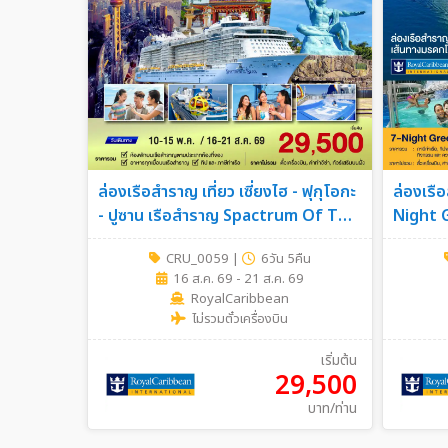
ล่องเรือสำราญ เที่ยว เซี่ยงไฮ - ฟุกุโอกะ
ล่องเรื
- ปูซาน เรือสำราญ Spactrum Of The
Night G
Sea 6วัน 5คืน (Cruise Only)
CRU_0059
|
6วัน 5คืน
16 ส.ค. 69 - 21 ส.ค. 69
RoyalCaribbean
ไม่รวมตั๋วเครื่องบิน
เริ่มต้น
29,500
บาท/ท่าน