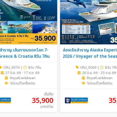
อสำราญ เส้นทางมรดกโลก 7-
ล่องเรือสำราญ Alaska Exper
reece & Croatia 8วัน 7คืน
2026 / Voyager of the Seas 8วั
7คืน
CRU_0070
|
8วัน 7คืน
CRU_0069
|
8วัน 7คื
27 มิ.ย. 69 - 17 ต.ค. 69
26 มิ.ย. 69 - 25 ก.ย. 69
RoyalCaribbean
RoyalCaribbean
ไม่รวมตั๋วเครื่องบิน
ไม่รวมตั๋วเครื่องบิน
เริ่มต้น
35,900
35
บาท/ท่าน