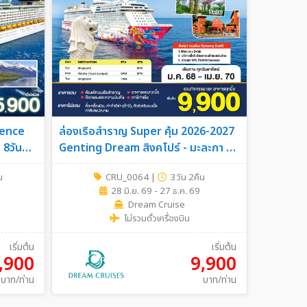
ience
ล่องเรือสำราญ Super คุ้ม 2026-2027
น
Genting Dream สิงคโปร์ - มะละกา -
สิงคโปร์ SUN เดินทางวันอาทิตย์ 3วัน
น
CRU_0064
|
3วัน 2คืน
2คืน
28 มิ.ย. 69 - 27 ธ.ค. 69
Dream Cruise
ไม่รวมตั๋วเครื่องบิน
เริ่มต้น
เริ่มต้น
,900
9,900
บาท/ท่าน
บาท/ท่าน