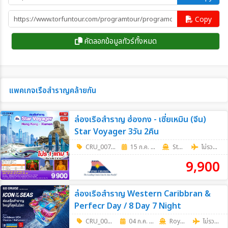
ผู้ใหญ่คนที่ 3 และ 4
3,900
Copy
เด็กอายุต่ำกว่า 12 ปี
-
เด็กทารก
-
คัดลอกข้อมูลทัวร์ทั้งหมด
พักเดี่ยว
17,900
28 ก.พ. 70 - 02 มี.ค. 70
ประเภทห้องพัก
Oceanview Stateroom
แพคเกจเรือสำราญคล้ายกัน
พักห้องละ 2 ท่าน
10,900
ล่องเรือสำราญ ฮ่องกง - เซี่ยเหมิน (จีน)
ผู้ใหญ่คนที่ 3 และ 4
3,900
Star Voyager 3วัน 2คืน
เด็กอายุต่ำกว่า 12 ปี
-
CRU_0074
|
15 ก.ค. 69 - 19 ส.ค. 69
3วัน 2คืน
Star Cruises
ไม่รวมตั๋วเครื่องบิน
เด็กทารก
-
9,900
พักเดี่ยว
17,900
28 มี.ค. 70 - 30 มี.ค. 70
ล่องเรือสำราญ Western Caribbran &
ประเภทห้องพัก
Oceanview Stateroom
Perfecr Day / 8 Day 7 Night
พักห้องละ 2 ท่าน
10,900
CRU_0063
|
04 ก.ค. 69 - 26 ธ.ค. 69
8วัน 7คืน
RoyalCaribbean
ไม่รวมตั๋วเครื่องบิน