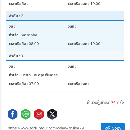
เวลาเรือถึง :
-
เวลาเรือออก :
19.00
ผู้ใหญ่คนที่ 3 และ 4
3,900
ลำดับ :
2
เด็กอายุต่ำกว่า 12 ปี
-
เด็กทารก
-
วัน :
วันที่ :
พักเดี่ยว
17,900
ท่าเรือ :
พอร์ตคลัง
เวลาเรือถึง :
08.00
เวลาเรือออก :
19.00
03 ม.ค. 70 - 05 ม.ค. 70
ประเภทห้องพัก
Oceanview Stateroom
ลำดับ :
3
พักห้องละ 2 ท่าน
10,900
วัน :
วันที่ :
ผู้ใหญ่คนที่ 3 และ 4
3,900
ท่าเรือ :
มารีน่า เบย์ ครูซ เซ็นเตอร์
เด็กอายุต่ำกว่า 12 ปี
-
เวลาเรือถึง :
07.00
เวลาเรือออก :
-
เด็กทารก
-
พักเดี่ยว
17,900
จำนวนผู้เข้าชม
74
ครั้ง
31 ม.ค. 70 - 02 ก.พ. 70
ประเภทห้องพัก
Oceanview Stateroom
พักห้องละ 2 ท่าน
10,500
Copy