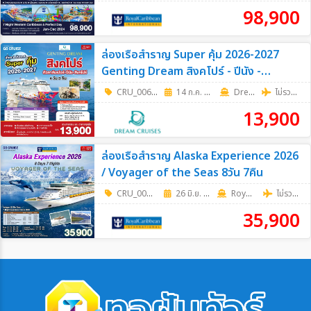
ผู้ใหญ่คนที่ 3 และ 4
3,900
98,900
เด็กอายุต่ำกว่า 12 ปี
-
เด็กทารก
-
ล่องเรือสำราญ Super คุ้ม 2026-2027
พักเดี่ยว
17,900
Genting Dream สิงคโปร์ - ปีนัง -
กัวลาลัมเปอร์(พอร์ตคลัง) - สิงคโปร์ เดิน
CRU_0067
|
14 ก.ค. 69 - 17 พ.ย. 69
4วัน 3คืน
Dream Cruise
ไม่รวมตั๋วเครื่องบิน
ทางวันอังคาร 4วัน 3คืน
13,900
ล่องเรือสำราญ Alaska Experience 2026
/ Voyager of the Seas 8วัน 7คืน
CRU_0069
|
26 มิ.ย. 69 - 25 ก.ย. 69
8วัน 7คืน
RoyalCaribbean
ไม่รวมตั๋วเครื่องบิน
35,900