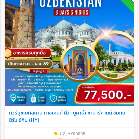
ทัวร์อุชเบกิสถาน ทาชเคนต์ คีว่า บูคาร่า ซามาร์คานด์ ชิมกัน
8วัน 6คืน (HY)
UZ_HY00008