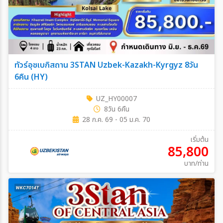
ทัวร์อุซเบกิสถาน 3STAN Uzbek-Kazakh-Kyrgyz 8วัน
6คืน (HY)
UZ_HY00007
8วัน 6คืน
28 ก.ค. 69 - 05 ม.ค. 70
เริ่มต้น
85,800
บาท/ท่าน