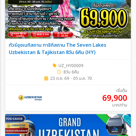
ทัวร์อุซเบกิสถาน ทาจิกิสถาน The Seven Lakes
Uzbekistan & Tajikistan 8วัน 6คืน (HY)
UZ_HY00009
8วัน 6คืน
23 ต.ค. 69 - 05 ม.ค. 70
เริ่มต้น
69,900
บาท/ท่าน