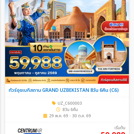
ค้นหาเมือง
ตั้งแต่วันที่
ถึงวันที่
ระหว่าง
ทัวร์อุชเบกิสถาน GRAND UZBEKISTAN 8วัน 6คืน (C6)
ค้นหา
UZ_C600003
8วัน 6คืน
29 พ.ค. 69 - 30 ต.ค. 69
เริ่มต้น