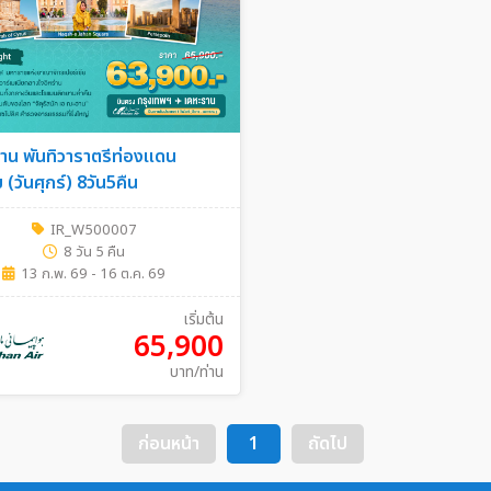
ร่าน พันทิวาราตรีท่องแดน
ย (วันศุกร์) 8วัน5คืน
IR_W500007
8 วัน 5 คืน
13 ก.พ. 69 - 16 ต.ค. 69
เริ่มต้น
65,900
บาท/ท่าน
ก่อนหน้า
1
ถัดไป