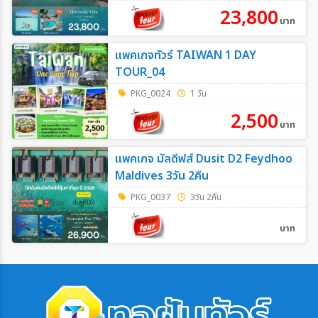
23,800
บาท
แพคเกจทัวร์ TAIWAN 1 DAY
TOUR_04
PKG_0024
1 วัน
2,500
บาท
แพคเกจ มัลดีฟส์ Dusit D2 Feydhoo
Maldives 3วัน 2คืน
PKG_0037
3วัน 2คืน
บาท