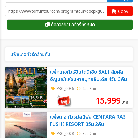
Copy
คัดลอกข้อมูลทัวร์ทั้งหมด
แพ็กเกจทัวร์คล้ายกัน
แพ็กเกจทัวร์อินโดนีเซีย BALI สัมผัส
อัญมณีแห่งมหาสมุทรอินเดีย 4วัน 3คืน
PKG_0036
4วัน 3คืน
15,999
บาท
แพ็จเกจ ทัวร์มัลดีฟส์ CENTARA RAS
FUSHI RESORT 3วัน 2คืน
PKG_0028
3วัน 2คืน