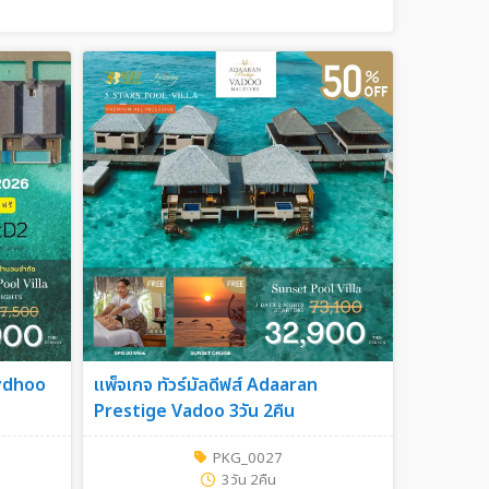
eydhoo
แพ็จเกจ ทัวร์มัลดีฟส์ Adaaran
Prestige Vadoo 3วัน 2คืน
PKG_0027
3วัน 2คืน