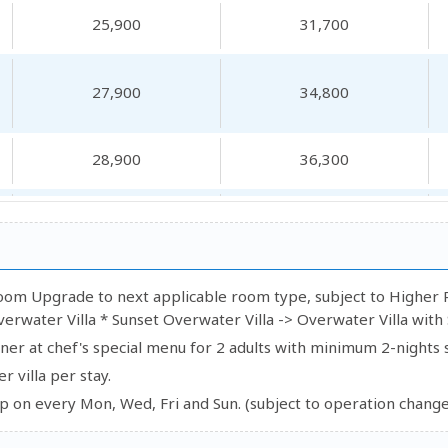
25,900
31,700
27,900
34,800
28,900
36,300
31,200
39,700
21,800
25,600
oom Upgrade to next applicable room type, subject to Higher R
UN
erwater Villa * Sunset Overwater Villa -> Overwater Villa with 
22,800
27,100
er at chef's special menu for 2 adults with minimum 2-nights s
 villa per stay.
23,800
28,600
on every Mon, Wed, Fri and Sun. (subject to operation change