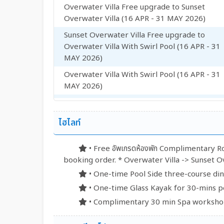
Overwater Villa Free upgrade to Sunset
Overwater Villa (16 APR - 31 MAY 2026)
Sunset Overwater Villa Free upgrade to
Overwater Villa With Swirl Pool (16 APR - 31
MAY 2026)
Overwater Villa With Swirl Pool (16 APR - 31
MAY 2026)
Sunset Overwater Villa With Swirl Pool (16
APR - 31 MAY 2026)
ไฮไลท์
Lagoon View Beach Villa (1 JUN - 31 AUG
2026)
• Free อัพเกรดห้องพัก Complimentary R
Lagoon View Beach Villa With Swirl Pool (1 J
booking order. * Overwater Villa -> Sunset Ov
- 31 AUG 2026)
• One-time Pool Side three-course dinn
Overwater Villa Free upgrade to Sunset
• One-time Glass Kayak for 30-mins per
Overwater Villa (1 JUN - 31 AUG 2026)
• Complimentary 30 min Spa workshop 
Sunset Overwater Villa Free upgrade to