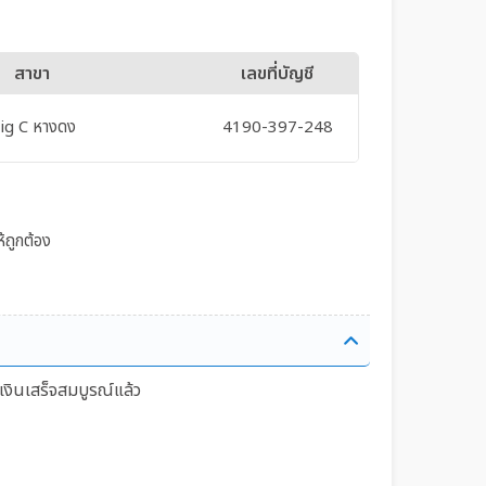
สาขา
เลขที่บัญชี
ig C หางดง
4190-397-248
้ถูกต้อง
เงินเสร็จสมบูรณ์แล้ว