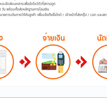
ละจะจัดส่งเอกสารเพื่อนัดโชว์ตัวที่สถานทูต
 วัน พร้อมทั้งส่งหลักฐานการโอนเงิน
26,100
32,000
การเดินทางให้กับลูกค้า เพื่อแจ้งถึงชื่อไกด์ / เจ้าหน้าที่ส่งกรุ๊ป / เวลา และส
28,300
35,400
29,400
36,900
31,200
39,700
32,200
41,200
34,700
44,300