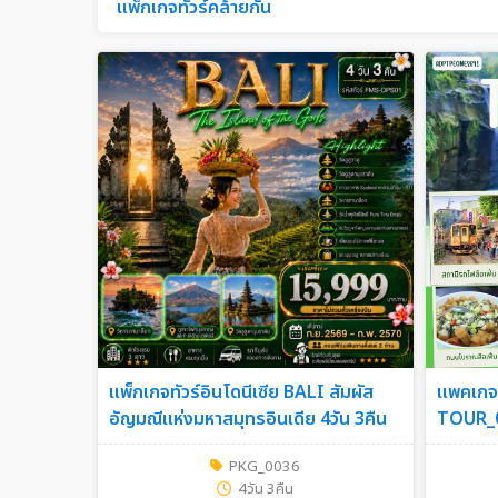
แพ็กเกจทัวร์คล้ายกัน
แพ็กเกจทัวร์อินโดนีเซีย BALI สัมผัส
แพคเกจ
อัญมณีแห่งมหาสมุทรอินเดีย 4วัน 3คืน
TOUR_
PKG_0036
4วัน 3คืน