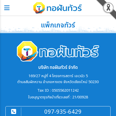
แพ็กเกจทัวร์
บริษัท ทอฝันทัวร์ จำกัด
169/27 หมู่ที่ 4 โครงการสตาร์ เอเวนิว 5
ตำบลสันผักหวาน อำเภอหางดง จังหวัดเชียงใหม่ 50230
Tax ID : 0505562011242
ใบอนุญาตธุรกิจนำเที่ยวเลขที่ : 21/00928
097-935-6429