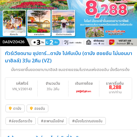
ทัวร์เวียดนาม ซุปตาร์...ดานัง ไปคับเบ๊บ (ดานัง ฮอยอัน ไม่นอนบา
นาฮิลล์) 3วัน 2คืน (VZ)
นั่งกระเชาขึ้นยอดเขาบานาฮิลล์ ชมอรายธรรมโบราณแห่งฮอยอัน นั่งเรือกระด้ง
รหัสทัวร์
จำนวนวัน
เดินทางโดย
ราคาเริ่มต้น
8,288
VN_VZ00143
3วัน 2คืน
บาท/ท่าน
ดานัง
ฮอยอัน
#ล่องเรือกระด้ง
#สะพานมือยักษ์
#เมืองโบราณฮอยอัน