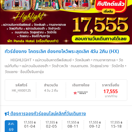
ทัวร์ฮ่องกง โคตรเลิศ ฮ่องกงไหว้พระสุดเลิศ 4วัน 2คืน (HX)
HIGHLIGHT • แม่กวนอิมหาดรีพลัสเบย์ • วัดหลินฟา • ทานอาหารทะเล • วัด
แม่ทับทิม • แม่กวนอิมฮองฮำ • วัดฮ่าวหวัง · ถนนซานตง. วัดสุยเย่วกง · วัดปักไต •
วัดแชกง · ช้อปปิ้งจิมชาจุ่ย
รหัสทัวร์
จำนวนวัน
เดินทางโดย
ราคาเริ่มต้น
HK_HX00125
4 วัน 2 คืน
17,555
บาท/ท่าน
ต้องการจองทัวร์ออนไลน์คลิกที่วันเดินทาง
17,555
17,555
17,555
17,555
17,555
฿
฿
฿
฿
฿
ส.ค.
01-04
02-05
08-11
09-12
15-18
69