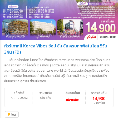
ทัวร์เกาหลี Korea Vibes ช้อป ชิม ชิล ครบทุกฟีลในโซล 5วัน
3คืน (FD)
เก็บทุกไฮทไลท์ ในกรุงโซล ตั้งแต่ความงดงามของ พระราชวังเคียงบ๊อก ชมวิว
สุดอลังการที่ ตึกล๊อตเต้ โซลสกาย ( Lotte seoul sky ), และสนุกสุดมันส์ที่ สวน
สนุกล๊อตเต้ เวิร์ล Lotte adventure world เช็กอินแลนด์มาร์กสุดฮิตอย่างห้อง
สมุดสตาร์ฟิล โคเอกมอลล์ เดินเล่นย่านฮิป บรู๊กลินเกาหลี ซองซูดง และช้อปปิ้ง
ซัมเมอร์เซล สุดฟิน ย่านเมียงดง
รหัสทัวร์
จำนวนวัน
เดินทางโดย
ราคาเริ่มต้น
KR_FD00002
5วัน 3คืน
14,900
บาท/ท่าน
โซล