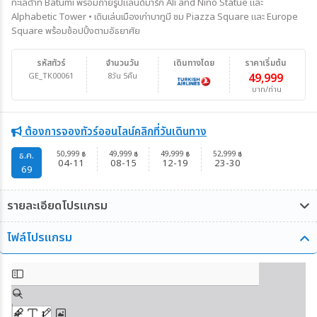
ทะเลดำที่ Batumi พร้อมถ่ายรูปแลนด์มาร์ก Ali and Nino Statue และ
Alphabetic Tower • เดินเล่นเมืองเก่าบาทูมี ชม Piazza Square และ Europe
Square พร้อมช้อปปิ้งตามอัธยาศัย
รหัสทัวร์
จำนวนวัน
เดินทางโดย
ราคาเริ่มต้น
GE_TK00061
8วัน 5คืน
49,999
บาท/ท่าน
ต้องการจองทัวร์ออนไลน์คลิกที่วันเดินทาง
50,999
49,999
49,999
52,999
ธ.ค.
฿
฿
฿
฿
04-11
08-15
12-19
23-30
69
รายละเอียดโปรแกรม
ไฟล์โปรแกรม