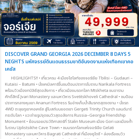
DISCOVER GRAND GEORGIA 2026 DECEMBER 8 DAYS 5
NIGHTS มหัศจรรย์ดินแดนธรรมชาติอันงดงามแห่งเทือกเขาคอ
เคซัส
HIGHLIGHTS!! • เที่ยวครบ 4 เมืองไฮไลท์ของจอร์เจีย Tbilisi – Gudauri –
Kutaisi – Batumi • นั่งเคเบิลคาร์ขึ้นชมป้อมปราการโบราณ Narikala Fortress
พร้อมวิวเมืองทบิลิซีสุดอลังการ • เที่ยวเมืองมรดกโลก Mtskheta ชมอาราม
ศักดิ์สิทธิ์ Jvari Monastery และมหาวิหาร Svetitskhoveli Cathedral • ชมป้อม
ปราการกลางหุบเขา Ananuri Fortress ริมอ่างเก็บน้ำสีมรกตสุดงดงาม • นั่งรถ
4WD ตะลุยภูเขาคอเคซัส สู่โบสถ์บนยอดเขา Gergeti Trinity Church แลนด์มาร์
กระดับโลก • แวะถ่ายรูปจุดชมวิวสุดอลังการ Russia–Georgia Friendship
Monument • ย้อนรอยประวัติศาสตร์ที่ Stalin Museum เมือง Gori และเมืองถ้ำ
โบราณ Uplistsikhe Cave Town • ชมมรดกโลกแห่งจอร์เจีย Gelati
Monastery และมหาวิหาร Bagrati Cathedral ที่เมืองคูไตซี • ล่องเรือชมวิว