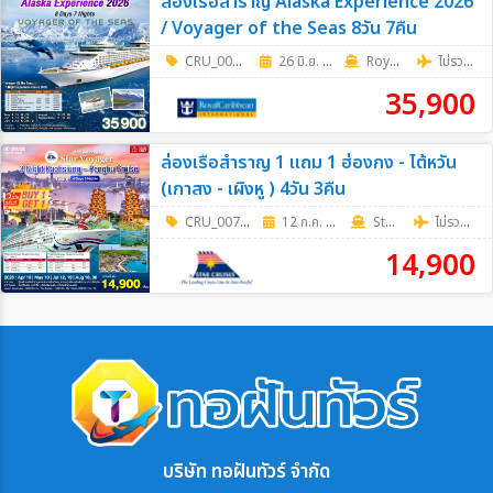
ล่องเรือสำราญ Alaska Experience 2026
/ Voyager of the Seas 8วัน 7คืน
CRU_0069
|
26 มิ.ย. 69 - 25 ก.ย. 69
8วัน 7คืน
RoyalCaribbean
ไม่รวมตั๋วเครื่องบิน
35,900
ล่องเรือสำราญ 1 แถม 1 ฮ่องกง - ไต้หวัน
(เกาสง - เผิงหู ) 4วัน 3คืน
CRU_0073
|
12 ก.ค. 69 - 30 ส.ค. 69
4วัน 3คืน
Star Cruises
ไม่รวมตั๋วเครื่องบิน
14,900
บริษัท ทอฝันทัวร์ จำกัด