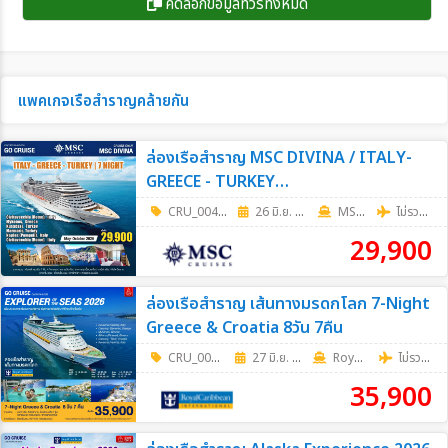
คัดลอกข้อมูลทัวร์ทั้งหมด
แพคเกจเรือสำราญคล้ายกัน
ล่องเรือสำราญ MSC DIVINA / ITALY-
GREECE - TURKEY
(CIVITAVECCHIA(ROME)-MYKONOS-
CRU_0048
|
26 มิ.ย. 69 - 23 ต.ค. 69
8วัน 7คืน
MSC Cruises
ไม่รวมตั๋วเครื่องบิน
KUSADASI-MARMARIS,-NAPLES-
29,900
(CIVITAVECCHIA) 8วัน 7คืน
ล่องเรือสำราญ เส้นทางมรดกโลก 7-Night
Greece & Croatia 8วัน 7คืน
CRU_0070
|
27 มิ.ย. 69 - 17 ต.ค. 69
8วัน 7คืน
RoyalCaribbean
ไม่รวมตั๋วเครื่องบิน
35,900