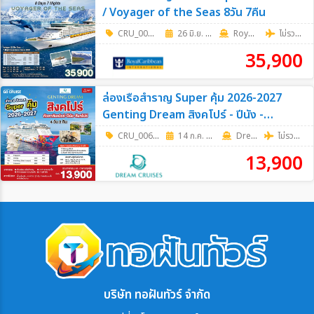
/ Voyager of the Seas 8วัน 7คืน
CRU_0069
|
26 มิ.ย. 69 - 25 ก.ย. 69
8วัน 7คืน
RoyalCaribbean
ไม่รวมตั๋วเครื่องบิน
35,900
ล่องเรือสำราญ Super คุ้ม 2026-2027
Genting Dream สิงคโปร์ - ปีนัง -
กัวลาลัมเปอร์(พอร์ตคลัง) - สิงคโปร์ เดิน
CRU_0067
|
14 ก.ค. 69 - 17 พ.ย. 69
4วัน 3คืน
Dream Cruise
ไม่รวมตั๋วเครื่องบิน
ทางวันอังคาร 4วัน 3คืน
13,900
บริษัท ทอฝันทัวร์ จำกัด