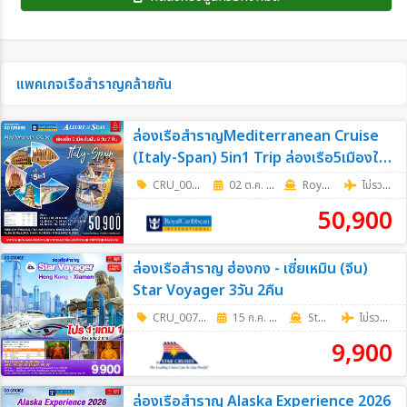
แพคเกจเรือสำราญคล้ายกัน
ล่องเรือสำราญMediterranean Cruise
(Italy-Span) 5in1 Trip ล่องเรือ5เมืองใน
ฝัน 8วัน7คืน
CRU_0068
|
02 ต.ค. 69 - 09 ต.ค. 69
8วัน 7คืน
RoyalCaribbean
ไม่รวมตั๋วเครื่องบิน
50,900
ล่องเรือสำราญ ฮ่องกง - เซี่ยเหมิน (จีน)
Star Voyager 3วัน 2คืน
CRU_0074
|
15 ก.ค. 69 - 19 ส.ค. 69
3วัน 2คืน
Star Cruises
ไม่รวมตั๋วเครื่องบิน
9,900
ล่องเรือสำราญ Alaska Experience 2026