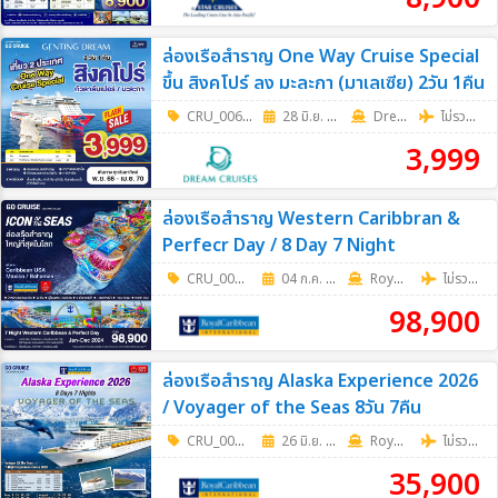
ล่องเรือสำราญ One Way Cruise Special
ขึ้น สิงคโปร์ ลง มะละกา (มาเลเซีย) 2วัน 1คืน
CRU_0065
|
28 มิ.ย. 69 - 27 ธ.ค. 69
2วัน 1คืน
Dream Cruise
ไม่รวมตั๋วเครื่องบิน
3,999
ล่องเรือสำราญ Western Caribbran &
Perfecr Day / 8 Day 7 Night
CRU_0063
|
04 ก.ค. 69 - 26 ธ.ค. 69
8วัน 7คืน
RoyalCaribbean
ไม่รวมตั๋วเครื่องบิน
98,900
ล่องเรือสำราญ Alaska Experience 2026
/ Voyager of the Seas 8วัน 7คืน
CRU_0069
|
26 มิ.ย. 69 - 25 ก.ย. 69
8วัน 7คืน
RoyalCaribbean
ไม่รวมตั๋วเครื่องบิน
35,900