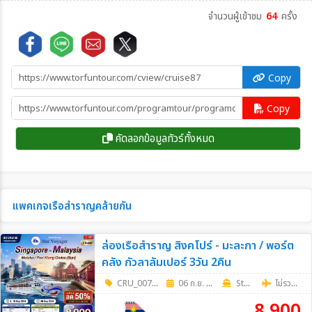
จำนวนผู้เข้าชม
64
ครั้ง
Copy
Copy
คัดลอกข้อมูลทัวร์ทั้งหมด
แพคเกจเรือสำราญคล้ายกัน
ล่องเรือสำราญ สิงคโปร์ - มะละกา / พอร์ต
คลัง กัวลาลัมเปอร์ 3วัน 2คืน
CRU_0075
|
06 ก.ย. 69 - 20 ก.ย. 69
3วัน 2คืน
Star Cruises
ไม่รวมตั๋วเครื่องบิน
8,900