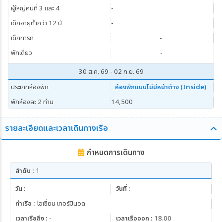
ผู้ใหญ่คนที่ 3 และ 4
-
เด็กอายุต่ำกว่า 12 ปี
-
เด็กทารก
-
พักเดี่ยว
-
30 ส.ค. 69 - 02 ก.ย. 69
ประเภทห้องพัก
ห้องพักแบบไม่มีหน้าต่าง (Inside)
พักห้องละ 2 ท่าน
14,500
ผู้ใหญ่คนที่ 3 และ 4
-
รายละเอียดและเวลาเดินทางเรือ
เด็กอายุต่ำกว่า 12 ปี
-
เด็กทารก
-
กำหนดการเดินทาง
พักเดี่ยว
-
ลำดับ :
1
วัน :
วันที่ :
ท่าเรือ :
โอเชี่ยน เทอร์มินอล
เวลาเรือถึง :
-
เวลาเรือออก :
18.00