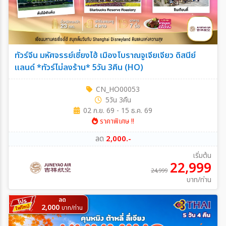
ทัวร์จีน มหัศจรรย์เซี่ยงไฮ้ เมืองโบราณจูเจียเจียว ดิสนีย์
แลนด์ *ทัวร์ไม่ลงร้าน* 5วัน 3คืน (HO)
CN_HO00053
5วัน 3คืน
02 ก.ย. 69 - 15 ธ.ค. 69
ราคาพิเศษ !!
ลด
2,000.-
เริ่มต้น
22,999
24,999
บาท/ท่าน
ลด
2,000
บาท/ท่าน