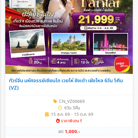
ทัวร์จีน มหัศจรรย์เยียนไถ เวยไห่ ชิงเต่า เผิงไหล 6วัน 5คืน
(VZ)
CN_VZ00669
6วัน 5คืน
15 ส.ค. 69 - 15 ต.ค. 69
ราคาพิเศษ !!
ลด
1,000.-