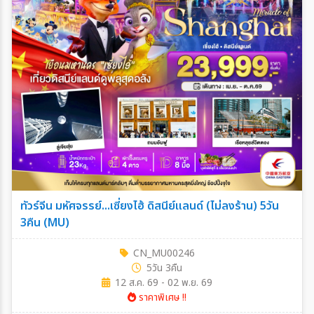
ทัวร์จีน มหัศจรรย์...เซี่ยงไฮ้ ดิสนีย์แลนด์ (ไม่ลงร้าน) 5วัน
3คืน (MU)
CN_MU00246
5วัน 3คืน
12 ส.ค. 69 - 02 พ.ย. 69
ราคาพิเศษ !!