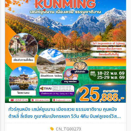
ทัวร์คุนหมิง เสน่ห์ยูนนาน เมืองสวย ธรรมชาติงาม คุนหมิง
ต้าหลี่ ลี่เจียง ภูเขาหิมะมังกรหยก 5วัน 4คืน บินฟลูเซอร์วิส
TG
CN_TG00273