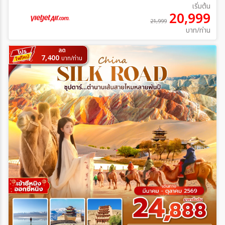
เริ่มต้น
20,999
21,999
บาท/ท่าน
ลด
7,400
บาท/ท่าน