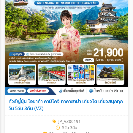
ทัวร์ญี่ปุ่น โอซาก้า คามิโคจิ ทาคายาม่า เกียวโต เที่ยวสนุกทุก
วัน 5วัน 3คืน (VZ)
JP_VZ00191
5วัน 3คืน