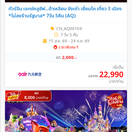
ทัวร์จีน เอกซ์คลูซีฟ...ต้าเหลียน ชิงเต่า เยี่ยนไถ เที่ยว 3 เมือง
*ไม่ลงร้านรัฐบาล* 7วัน 5คืน (AQ)
CN_AQ00104
7 วัน 5 คืน
15 ส.ค. 69 - 24 ต.ค. 69
ราคาพิเศษ !!
ลด
2,000.-
เริ่มต้น
22,990
24,990
บาท/ท่าน
ลด
8,000
บาท/ท่าน