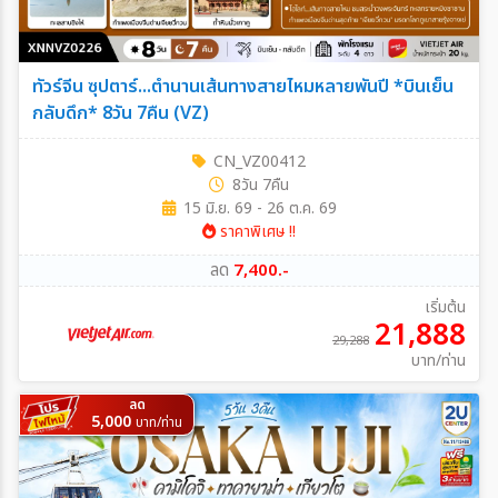
ทัวร์จีน ซุปตาร์...ตำนานเส้นทางสายไหมหลายพันปี *บินเย็น
กลับดึก* 8วัน 7คืน (VZ)
CN_VZ00412
8วัน 7คืน
15 มิ.ย. 69 - 26 ต.ค. 69
ราคาพิเศษ !!
ลด
7,400.-
เริ่มต้น
21,888
29,288
บาท/ท่าน
ลด
5,000
บาท/ท่าน