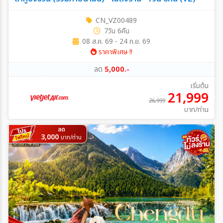
CN_VZ00489
7วัน 6คืน
08 ส.ค. 69 - 24 ก.ย. 69
ราคาพิเศษ !!
ลด
5,000.-
เริ่มต้น
21,999
26,999
บาท/ท่าน
ลด
3,000
บาท/ท่าน