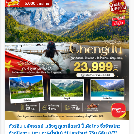
5,000
บาท/ท่าน
ทัวร์จีน มหัศจรรย์...เฉิงตู ภูเขาสี่ดรุณี ปี้เผิงโกว จิ่วจ้ายโกว
ต๋ากู่ปิงชวน (รวมภาษีน้ำมัน) *ไม่ลงร้าน* 7วัน 6คืน (VZ)