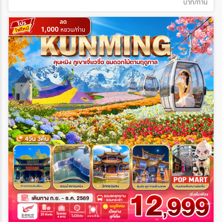
บาท/ท่าน
ลด
1,000
หยวน/ท่าน