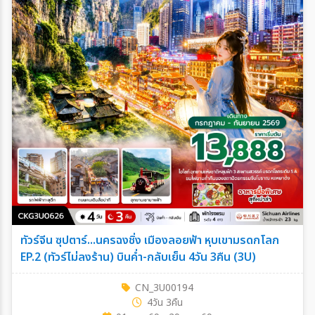
ทัวร์จีน ซุปตาร์...นครฉงชิ่ง เมืองลอยฟ้า หุบเขามรดกโลก
EP.2 (ทัวร์ไม่ลงร้าน) บินค่ำ-กลับเย็น 4วัน 3คืน (3U)
CN_3U00194
4วัน 3คืน