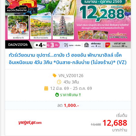
ทัวร์เวียดนาม ซุปตาร์...ดานัง เว้ ฮอยอัน พักบานาฮิลล์ เช็ค
อินเหนือเมฆ 4วัน 3คืน *บินสาย-กลับบ่าย (ไม่ลงร้าน)* (VZ)
VN_VZ00126
4วัน 3คืน
12 มิ.ย. 69 - 25 ต.ค. 69
ราคาพิเศษ !!
ลด
1,000.-
เริ่มต้น
12,688
13,688
บาท/ท่าน