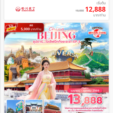
เริ่มต้น
12,888
18,888
บาท/ท่าน
ลด
5,000
บาท/ท่าน