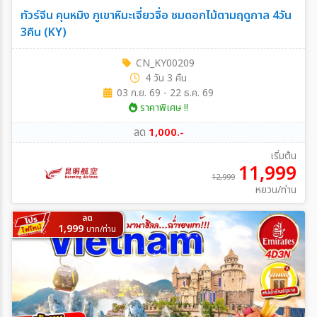
ทัวร์จีน คุนหมิง ภูเขาหิมะเจี่ยวจื่อ ชมดอกไม้ตามฤดูกาล 4วัน
3คืน (KY)
CN_KY00209
4 วัน 3 คืน
03 ก.ย. 69 - 22 ธ.ค. 69
ราคาพิเศษ !!
ลด
1,000.-
เริ่มต้น
11,999
12,999
หยวน/ท่าน
ลด
1,999
บาท/ท่าน