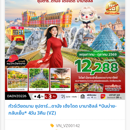
ทัวร์เวียดนาม ซุปตาร์...ดานัง เด้งโดด บานาฮิลล์ *บินบ่าย-
กลับเย็น* 4วัน 3คืน (VZ)
VN_VZ00142