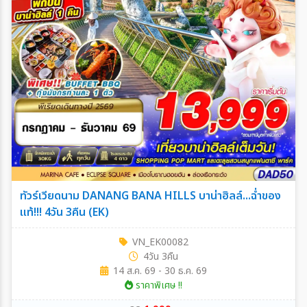
ทัวร์เวียดนาม DANANG BANA HILLS บาน่าฮิลล์...ฉ่ำของ
แท้!!! 4วัน 3คืน (EK)
VN_EK00082
4วัน 3คืน
14 ส.ค. 69 - 30 ธ.ค. 69
ราคาพิเศษ !!