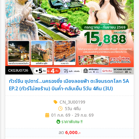
ทัวร์จีน ซุปตาร์...นครฉงชิ่ง เมืองลอยฟ้า ตะลึงมรดกโลก 5A
EP.2 (ทัวร์ไม่ลงร้าน) บินค่ำ-กลับเย็น 5วัน 4คืน (3U)
CN_3U00199
5วัน 4คืน
01 ก.ค. 69 - 29 ก.ย. 69
ราคาพิเศษ !!
ลด
6,000.-