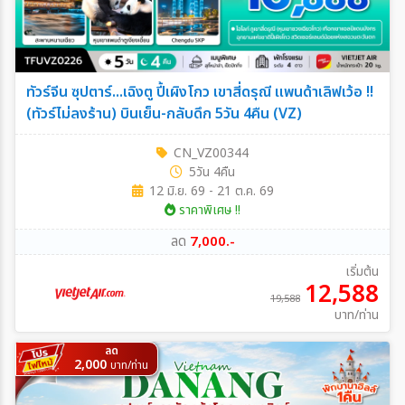
ทัวร์จีน ซุปตาร์...เฉิงตู ปี้เผิงโกว เขาสี่ดรุณี แพนด้าเลิฟเว้อ !!
(ทัวร์ไม่ลงร้าน) บินเย็น-กลับดึก 5วัน 4คืน (VZ)
CN_VZ00344
5วัน 4คืน
12 มิ.ย. 69 - 21 ต.ค. 69
ราคาพิเศษ !!
ลด
7,000.-
เริ่มต้น
12,588
19,588
บาท/ท่าน
ลด
2,000
บาท/ท่าน