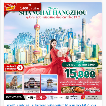
ลด
6,400
บาท/ท่าน
ทัวร์จีน ซุปตาร์...เปิดใจสองเมืองเซี่ยงไฮ้ หางโจว EP.2 5วัน