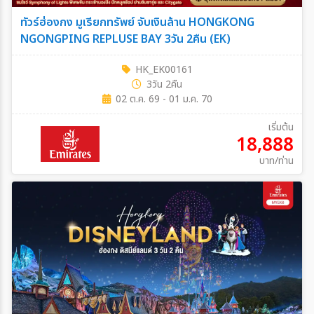
ทัวร์ฮ่องกง มูเรียกทรัพย์ จับเงินล้าน HONGKONG
NGONGPING REPLUSE BAY 3วัน 2คืน (EK)
HK_EK00161
3วัน 2คืน
02 ต.ค. 69 - 01 ม.ค. 70
เริ่มต้น
18,888
บาท/ท่าน