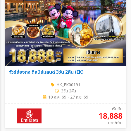
ทัวร์ฮ่องกง ดิสนีย์แลนด์ 3วัน 2คืน (EK)
HK_EK00191
3วัน 2คืน
10 ส.ค. 69 - 27 ก.ย. 69
เริ่มต้น
18,888
บาท/ท่าน