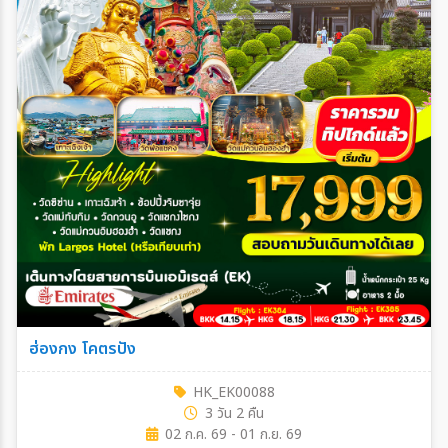
ฮ่องกง โคตรปัง
HK_EK00088
3 วัน 2 คืน
02 ก.ค. 69 - 01 ก.ย. 69