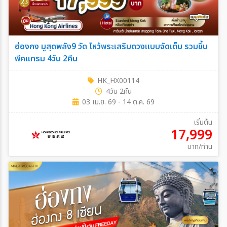
ฮ่องกง มูสุดพลัง9 วัด ไหว้พระเสริมดวงแบบจัดเต็ม รวมขึ้น
พีคแทรม 4วัน 2คืน
HK_HX00114
4วัน 2คืน
03 เม.ย. 69 - 14 ต.ค. 69
เริ่มต้น
17,999
บาท/ท่าน