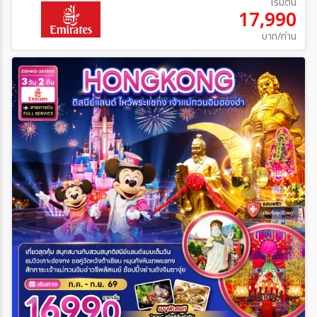
เริ่มต้น
17,990
บาท/ท่าน