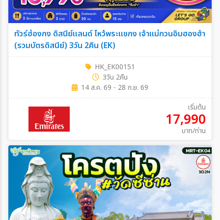
ทัวร์ฮ่องกง ดิสนีย์แลนด์ ไหว้พระแชกง เจ้าแม่กวนอิมฮองฮำ
(รวมบัตรดิสนีย์) 3วัน 2คืน (EK)
HK_EK00151
3วัน 2คืน
14 ส.ค. 69 - 28 ก.ย. 69
เริ่มต้น
17,990
บาท/ท่าน