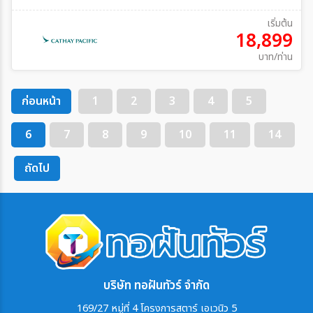
เริ่มต้น
18,899
บาท/ท่าน
ก่อนหน้า
1
2
3
4
5
6
7
8
9
10
11
14
ถัดไป
บริษัท ทอฝันทัวร์ จำกัด
169/27 หมู่ที่ 4 โครงการสตาร์ เอเวนิว 5