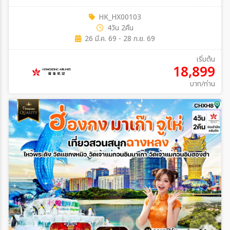
HK_HX00103
4วัน 2คืน
26 มี.ค. 69 - 28 ก.ย. 69
เริ่มต้น
18,899
บาท/ท่าน