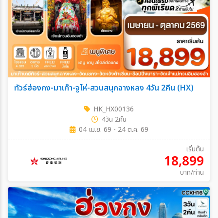
ทัวร์ฮ่องกง-มาเก๊า-จูไห่-สวนสนุกฉางหลง 4วัน 2คืน (HX)
HK_HX00136
4วัน 2คืน
04 เม.ย. 69 - 24 ต.ค. 69
เริ่มต้น
18,899
บาท/ท่าน