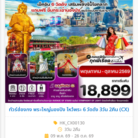
ทัวร์ฮ่องกง พระใหญ่นองปิง ไหว้พระ 6 วัดดัง 3วัน 2คืน (CX)
HK_CX00130
3วัน 2คืน
09 พ.ค. 69 - 26 ต.ค. 69