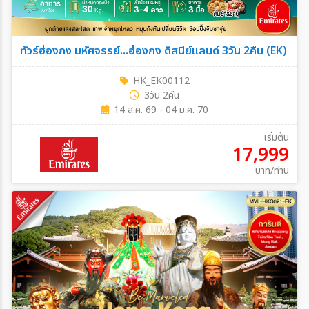
ทัวร์ฮ่องกง มหัศจรรย์...ฮ่องกง ดิสนีย์แลนด์ 3วัน 2คืน (EK)
HK_EK00112
3วัน 2คืน
14 ส.ค. 69 - 04 ม.ค. 70
เริ่มต้น
17,999
บาท/ท่าน