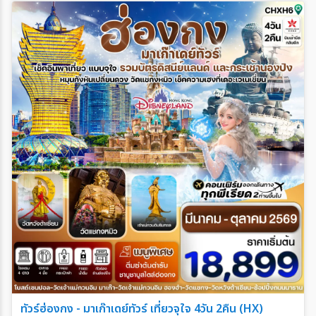
ทัวร์ฮ่องกง - มาเก๊าเดย์ทัวร์ เที่ยวจุใจ 4วัน 2คืน (HX)